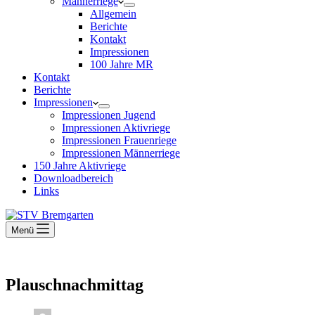
Männerriege
Allgemein
Berichte
Kontakt
Impressionen
100 Jahre MR
Kontakt
Berichte
Impressionen
Impressionen Jugend
Impressionen Aktivriege
Impressionen Frauenriege
Impressionen Männerriege
150 Jahre Aktivriege
Downloadbereich
Links
Menü
Plauschnachmittag