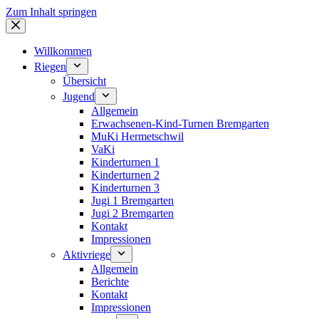
Zum Inhalt springen
Willkommen
Riegen
Übersicht
Jugend
Allgemein
Erwachsenen-Kind-Turnen Bremgarten
MuKi Hermetschwil
VaKi
Kinderturnen 1
Kinderturnen 2
Kinderturnen 3
Jugi 1 Bremgarten
Jugi 2 Bremgarten
Kontakt
Impressionen
Aktivriege
Allgemein
Berichte
Kontakt
Impressionen