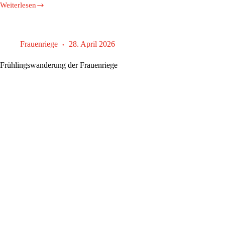
Weiterlesen
Besuch
beim
Sportpanorama
Frauenriege
28. April 2026
Frühlingswanderung der Frauenriege