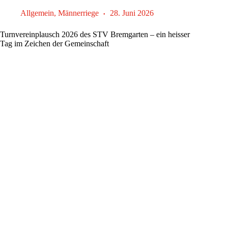
in
Eiken
Allgemein
,
Männerriege
28. Juni 2026
Turnvereinplausch 2026 des STV Bremgarten – ein heisser
Tag im Zeichen der Gemeinschaft