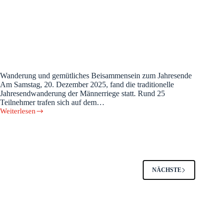
Wanderung und gemütliches Beisammensein zum Jahresende
Am Samstag, 20. Dezember 2025, fand die traditionelle
Jahresendwanderung der Männerriege statt. Rund 25
Teilnehmer trafen sich auf dem…
Weiterlesen
Wintermarsch
der
Männerriege
NÄCHSTE