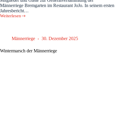
Mitglieder und Gäste zur Generalversammlung der
Männerriege Bremgarten im Restaurant JoJo. In seinem ersten
Jahresbericht…
Weiterlesen
Männerriege
mit
Rekordzuwachs
Männerriege
30. Dezember 2025
Wintermarsch der Männerriege