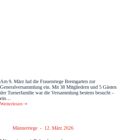
Am 9. März lud die Frauenriege Bremgarten zur
Generalversammlung ein. Mit 38 Mitgliedern und 5 Gästen
der Turnerfamilie war die Versammlung bestens besucht –
ein…
Weiterlesen
Ein
Jahr
voller
Energie
und
Männerriege
12. März 2026
Gemeinschaft