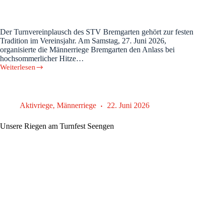
Der Turnvereinplausch des STV Bremgarten gehört zur festen
Tradition im Vereinsjahr. Am Samstag, 27. Juni 2026,
organisierte die Männerriege Bremgarten den Anlass bei
hochsommerlicher Hitze…
Weiterlesen
Turnvereinplausch
2026
des
STV
Bremgarten
Aktivriege
,
Männerriege
22. Juni 2026
–
ein
Unsere Riegen am Turnfest Seengen
heisser
Tag
im
Zeichen
der
Gemeinschaft