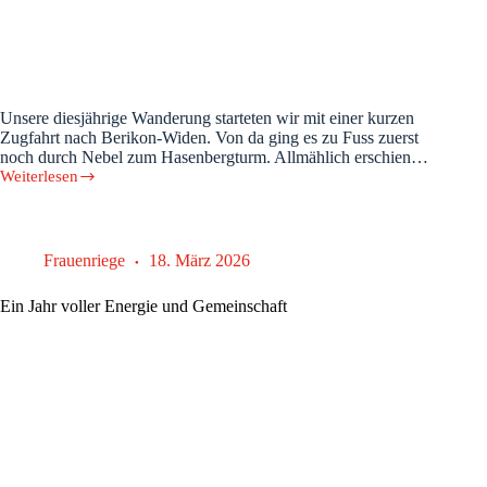
Unsere diesjährige Wanderung starteten wir mit einer kurzen
Zugfahrt nach Berikon-Widen. Von da ging es zu Fuss zuerst
noch durch Nebel zum Hasenbergturm. Allmählich erschien…
Weiterlesen
Frühlingswanderung
der
Frauenriege
Frauenriege
18. März 2026
Ein Jahr voller Energie und Gemeinschaft