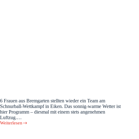
6 Frauen aus Bremgarten stellten wieder ein Team am
Schnurball-Wettkampf in Eiken. Das sonnig-warme Wetter ist
hier Programm – diesmal mit einem stets angenehmen
Luftzug.…
Weiterlesen
Netzi-
Trophy
2026