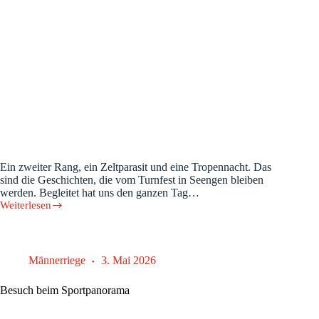
Ein zweiter Rang, ein Zeltparasit und eine Tropennacht. Das
sind die Geschichten, die vom Turnfest in Seengen bleiben
werden. Begleitet hat uns den ganzen Tag…
Weiterlesen
Unsere
Riegen
am
Turnfest
Seengen
Männerriege
3. Mai 2026
Besuch beim Sportpanorama