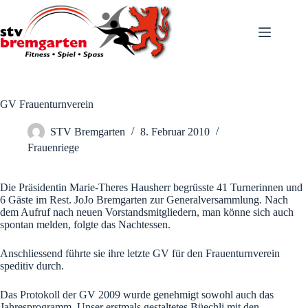
Zum
Inhalt
springen
GV Frauenturnverein
STV Bremgarten
8. Februar 2010
Frauenriege
Die Präsidentin Marie-Theres Hausherr begrüsste 41 Turnerinnen und
6 Gäste im Rest. JoJo Bremgarten zur Generalversammlung. Nach
dem Aufruf nach neuen Vorstandsmitgliedern, man könne sich auch
spontan melden, folgte das Nachtessen.
Anschliessend führte sie ihre letzte GV für den Frauenturnverein
speditiv durch.
Das Protokoll der GV 2009 wurde genehmigt sowohl auch das
Jahresprogramm. Unser erstmals gestaltetes Büechli mit den