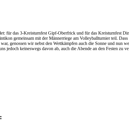
et: für das 3-Kreisturnfest Gipf-Oberfrick und für das Kreisturnfest Di
ntikon gemeinsam mit der Männerriege am Volleyballturnier teil. Dass 
 war, genossen wir nebst den Wettkämpfen auch die Sonne und nun weis
n uns jedoch keineswegs davon ab, auch die Abende an den Festen zu ver
: