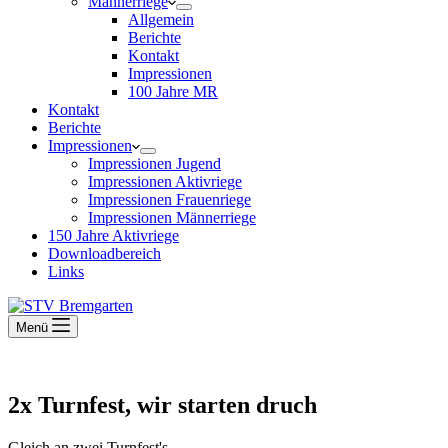
Männerriege
Allgemein
Berichte
Kontakt
Impressionen
100 Jahre MR
Kontakt
Berichte
Impressionen
Impressionen Jugend
Impressionen Aktivriege
Impressionen Frauenriege
Impressionen Männerriege
150 Jahre Aktivriege
Downloadbereich
Links
Menü
2x Turnfest, wir starten druch
Gleich an zwei Turnfest's