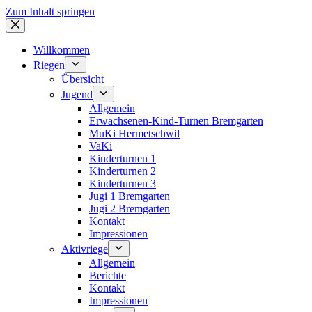
Zum Inhalt springen
Willkommen
Riegen
Übersicht
Jugend
Allgemein
Erwachsenen-Kind-Turnen Bremgarten
MuKi Hermetschwil
VaKi
Kinderturnen 1
Kinderturnen 2
Kinderturnen 3
Jugi 1 Bremgarten
Jugi 2 Bremgarten
Kontakt
Impressionen
Aktivriege
Allgemein
Berichte
Kontakt
Impressionen