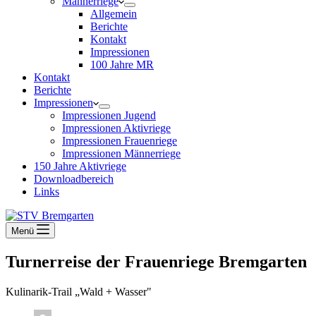
Männerriege
Allgemein
Berichte
Kontakt
Impressionen
100 Jahre MR
Kontakt
Berichte
Impressionen
Impressionen Jugend
Impressionen Aktivriege
Impressionen Frauenriege
Impressionen Männerriege
150 Jahre Aktivriege
Downloadbereich
Links
Menü
Turnerreise der Frauenriege Bremgarten
Kulinarik-Trail „Wald + Wasser"