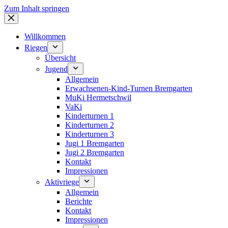
Zum Inhalt springen
Willkommen
Riegen
Übersicht
Jugend
Allgemein
Erwachsenen-Kind-Turnen Bremgarten
MuKi Hermetschwil
VaKi
Kinderturnen 1
Kinderturnen 2
Kinderturnen 3
Jugi 1 Bremgarten
Jugi 2 Bremgarten
Kontakt
Impressionen
Aktivriege
Allgemein
Berichte
Kontakt
Impressionen