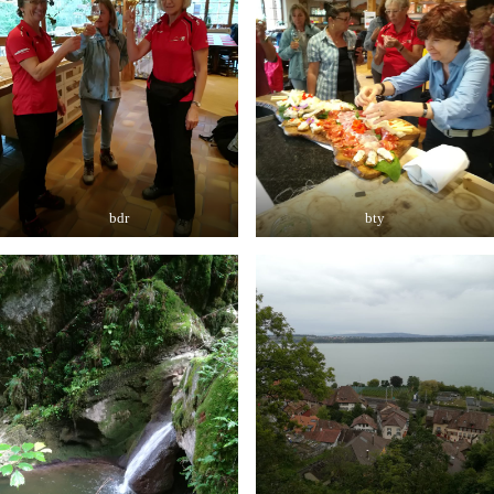
bdr
bty