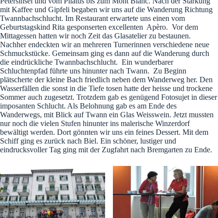
Petersinsel und vom Pilatus bis zum Mont Blanc. Nach der Stärkung
mit Kaffee und Gipfeli begaben wir uns auf die Wanderung Richtung
Twannbachschlucht. Im Restaurant erwartete uns einen vom
Geburtstagskind Rita gesponserten excellenten Apèro. Vor dem
Mittagessen hatten wir noch Zeit das Glasatelier zu bestaunen.
Nachher endeckten wir an mehreren Turnerinnen verschiedene neue
Schmuckstücke. Gemeinsam ging es dann auf die Wanderung durch
die eindrückliche Twannbachschlucht. Ein wunderbarer
Schluchtenpfad führte uns hinunter nach Twann. Zu Beginn
plätscherte der kleine Bach friedlich neben dem Wanderweg her. Den
Wasserfällen die sonst in die Tiefe tosen hatte der heisse und trockene
Sommer auch zugesetzt. Trotzdem gab es genügend Fotosujet in dieser
imposanten Schlucht. Als Belohnung gab es am Ende des
Wanderwegs, mit Blick auf Twann ein Glas Weisswein. Jetzt mussten
nur noch die vielen Stufen hinunter ins malerische Winzerdorf
bewältigt werden. Dort gönnten wir uns ein feines Dessert. Mit dem
Schiff ging es zurück nach Biel. Ein schöner, lustiger und
eindrucksvoller Tag ging mit der Zugfahrt nach Bremgarten zu Ende.