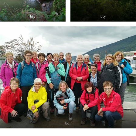
bty
bty
bdr